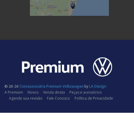
© 20-26
Concessionária Premium Volkswagen
by
LA Design
A Premium
Novos
Venda direta
Peças e acessórios
Agende sua revisão
Fale Conosco
Política de Privacidade