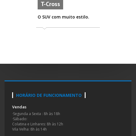
T-Cross
O SUV com muito estilo.
HORÁRIO DE FUNCIONAMENTO
Vendas
·
Segunda a Sexta : 8h às 18h
·
Sábado:
Colatina e Linhares: 8h às 12h
Vila Velha: 8h às 14h