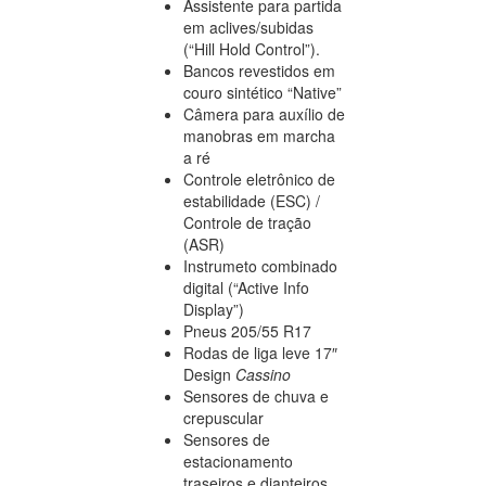
Assistente para partida
em aclives/subidas
(“Hill Hold Control”).
Bancos revestidos em
couro sintético “Native”
Câmera para auxílio de
manobras em marcha
a ré
Controle eletrônico de
estabilidade (ESC) /
Controle de tração
(ASR)
Instrumeto combinado
digital (“Active Info
Display”)
Pneus 205/55 R17
Rodas de liga leve 17″
Design
Cassino
Sensores de chuva e
crepuscular
Sensores de
estacionamento
traseiros e dianteiros