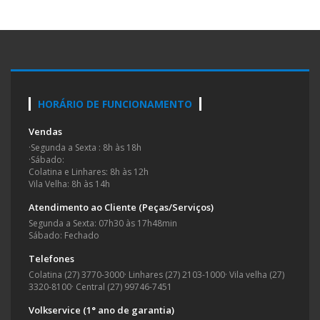
HORÁRIO DE FUNCIONAMENTO
Vendas
·
Segunda a Sexta : 8h às 18h
·
Sábado:
Colatina e Linhares: 8h às 12h
Vila Velha: 8h às 14h
Atendimento ao Cliente (Peças/Serviços)
Segunda a Sexta: 07h30 às 17h48min
Sábado: Fechado
Telefones
Colatina (27) 3770-3000
·
Linhares (27) 2103-1000
·
Vila velha (27)
3320-8100
·
Central (27) 99746-7451
Volkservice (1° ano de garantia)